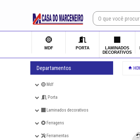
×
Mdf
Porta
MDF
PORTA
LAMINADOS
DECORATIVOS
Laminados decorativos
Departamentos
HO
Ferragens
Mdf
Ferramentas
Porta
Produtos quimicos
Laminados decorativos
Ferragens
Login
Ferramentas