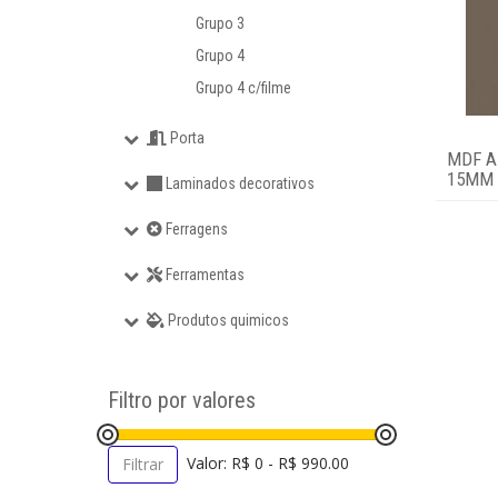
Porta
Grupo 3
Grupo 4
Laminados decorativos
Grupo 4 c/filme
Ferragens
Porta
MDF A
15MM 2
Laminados decorativos
Ferramentas
Ferragens
Produtos quimicos
Ferramentas
Login
Produtos quimicos
Filtro por valores
Valor: R$ 0 - R$ 990.00
Filtrar