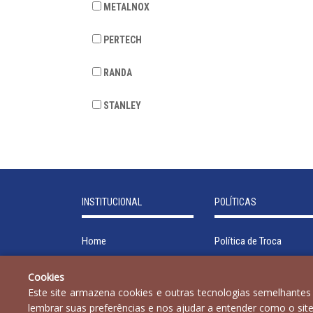
METALNOX
PERTECH
RANDA
STANLEY
INSTITUCIONAL
POLÍTICAS
Home
Política de Troca
Produtos
Política de Entrega
Cookies
Institucional
Política de Privacidade
Este site armazena cookies e outras tecnologias semelhantes
Trabalhe Conosco
Política de Segurança
lembrar suas preferências e nos ajudar a entender como o sit