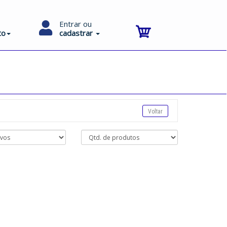
Entrar ou
to
cadastrar