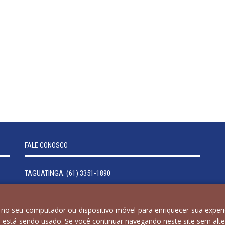
FALE CONOSCO
TAGUATINGA: (61) 3351-1890
GAMA: (61) 3384-1618
SIA: (61) 3233-4040
 no seu computador ou dispositivo móvel para enriquecer sua experi
VALPARAISO: (61) 3669-1022
e está sendo usado. Se você continuar navegando neste site sem alte