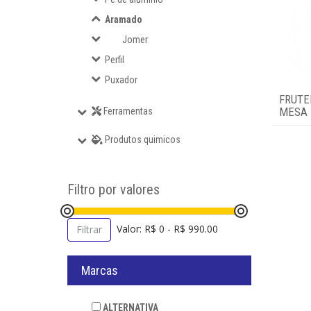
Aramado
Perfil
Jomer
Perfil
Puxador
Puxador
FRUTE
Ferramentas
MESA
Ferramentas
Produtos quimicos
Produtos quimicos
Login
Filtro por valores
Valor: R$ 0 - R$ 990.00
Filtrar
Marcas
ALTERNATIVA