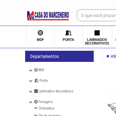
×
Mdf
Porta
MDF
PORTA
LAMINADOS
DECORATIVOS
Laminados decorativos
Departamentos
HO
Ferragens
Mdf
Dobradica
Porta
Pe de aluminio
Laminados decorativos
Ferragens
Aramado
Dobradica
Jomer
Pe de aluminio