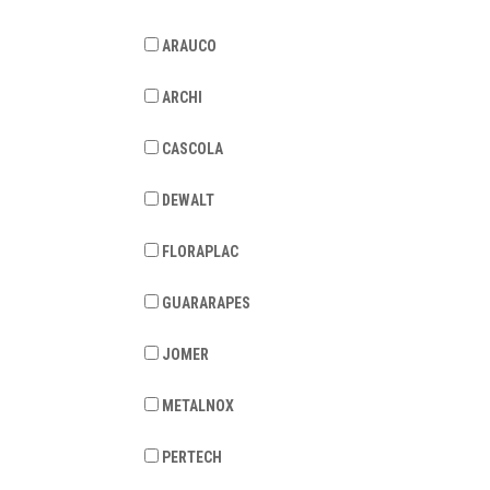
ARAUCO
ARCHI
CASCOLA
DEWALT
FLORAPLAC
GUARARAPES
JOMER
METALNOX
PERTECH