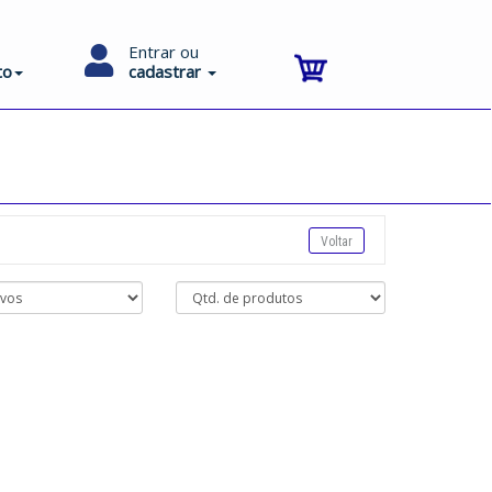
Entrar ou
to
cadastrar