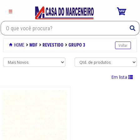
×
☰
Mdf
HOME
MDF
REVESTIDO
GRUPO 3
Revestido
Fl 6mm
Grupo 2
Grupo 2 /filme
Em lista
Grupo 3
Grupo 4
Madeirado
Porta