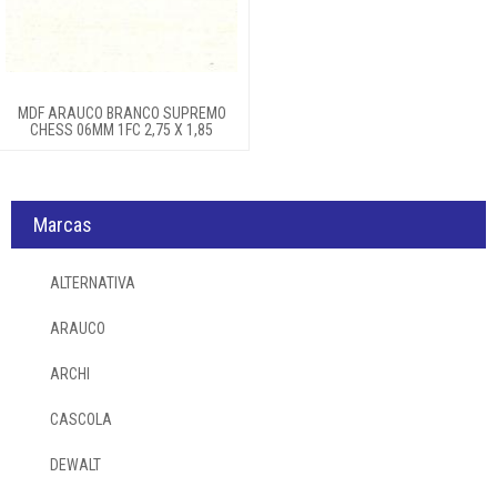
Laminados decorativos
Ferragens
MDF ARAUCO BRANCO SUPREMO
Ferramentas
CHESS 06MM 1FC 2,75 X 1,85
Produtos quimicos
Marcas
Login
ALTERNATIVA
ARAUCO
ARCHI
CASCOLA
DEWALT