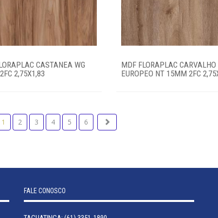
LORAPLAC CASTANEA WG
MDF FLORAPLAC CARVALHO
FC 2,75X1,83
EUROPEO NT 15MM 2FC 2,75
1
2
3
4
5
6
FALE CONOSCO