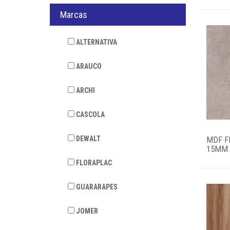
Marcas
ALTERNATIVA
ARAUCO
ARCHI
CASCOLA
DEWALT
MDF F
15MM 2
FLORAPLAC
GUARARAPES
JOMER