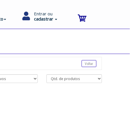
Entrar ou
to
cadastrar