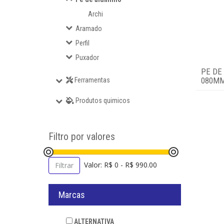
Archi
Perfil
Aramado
Perfil
Puxador
Puxador
PE DE
Ferramentas
080MM
Ferramentas
Produtos quimicos
Produtos quimicos
Login
Filtro por valores
Valor: R$ 0 - R$ 990.00
Filtrar
Marcas
ALTERNATIVA