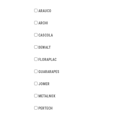
ARAUCO
ARCHI
CASCOLA
DEWALT
FLORAPLAC
GUARARAPES
JOMER
METALNOX
PERTECH