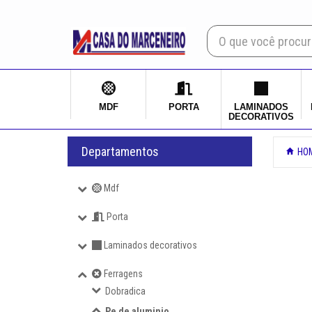
×
Mdf
Porta
MDF
PORTA
LAMINADOS
DECORATIVOS
Laminados decorativos
Departamentos
HO
Ferragens
Mdf
Dobradica
Porta
Pe de aluminio
Laminados decorativos
Archi
Ferragens
Dobradica
Aramado
Pe de aluminio