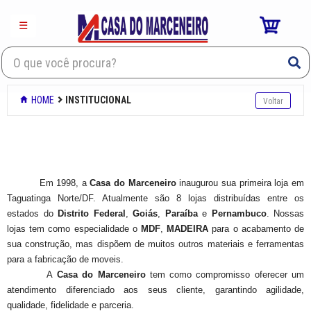
×
☰
Mdf
HOME
INSTITUCIONAL
Porta
Laminados decorativos
Ferragens
Em 1998, a
Casa do Marceneiro
inaugurou sua primeira loja em
Taguatinga Norte/DF. Atualmente são 8 lojas distribuídas entre os
Ferramentas
estados do
Distrito Federal
,
Goiás
,
Paraíba
e
Pernambuco
. Nossas
lojas tem como especialidade o
MDF
,
MADEIRA
para o acabamento de
Produtos quimicos
sua construção, mas dispõem de muitos outros materiais e ferramentas
para a fabricação de moveis.
A
Casa do Marceneiro
tem como compromisso oferecer um
Login
atendimento diferenciado aos seus cliente, garantindo agilidade,
qualidade, fidelidade e parceria.