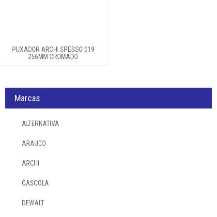
Perfil
Puxador
Archi
PUXADOR ARCHI SPESSO 019
256MM CROMADO
Ferramentas
Marcas
Produtos quimicos
ALTERNATIVA
Login
ARAUCO
ARCHI
CASCOLA
DEWALT