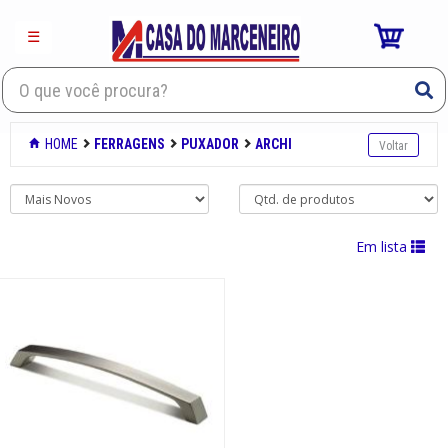
×
☰
Mdf
HOME
FERRAGENS
PUXADOR
ARCHI
Porta
Laminados decorativos
Em lista
Ferragens
Dobradica
Pe de aluminio
Aramado