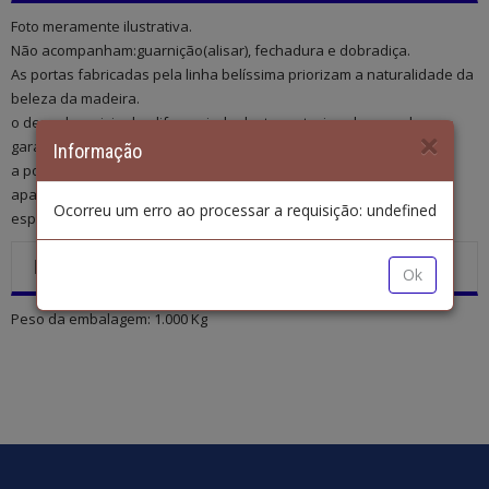
Foto meramente ilustrativa.
Não acompanham:guarnição(alisar), fechadura e dobradiça.
As portas fabricadas pela linha belíssima priorizam a naturalidade da
beleza da madeira.
o desenho original e diferenciado desta porta, ipe champanhe
garante autenticidade à decoração.
Informação
a porta é ideal para uso em ambientes internos, como casas e
apartamentos.
Ocorreu um erro ao processar a requisição: undefined
especificações técnicas:altura:210cm largura: 70cm.
MAIS INFORMAÇÕES
Ok
Peso da embalagem:
1.000 Kg