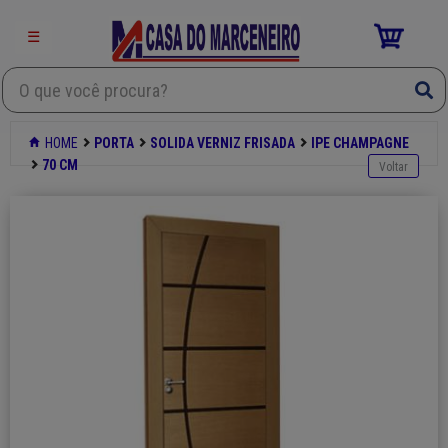
×
☰
Mdf
HOME
PORTA
SOLIDA VERNIZ FRISADA
IPE CHAMPAGNE
Porta
70 CM
Laminados decorativos
Ferragens
Ferramentas
Produtos quimicos
Login