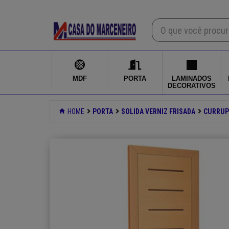
×
Mdf
Porta
MDF
PORTA
LAMINADOS
DECORATIVOS
Laminados decorativos
HOME
PORTA
SOLIDA VERNIZ FRISADA
CURRUP
Ferragens
Ferramentas
Produtos quimicos
Login