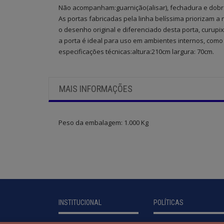
Não acompanham:guarnição(alisar), fechadura e dobr
As portas fabricadas pela linha belíssima priorizam a
o desenho original e diferenciado desta porta, curupi
a porta é ideal para uso em ambientes internos, com
especificações técnicas:altura:210cm largura: 70cm.
MAIS INFORMAÇÕES
Peso da embalagem:
1.000 Kg
INSTITUCIONAL
POLÍTICAS