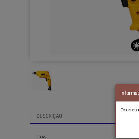
Informa
Ocorreu 
DESCRIÇÃO
380W