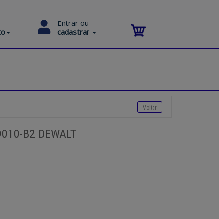
Entrar ou
to
cadastrar
D010-B2 DEWALT