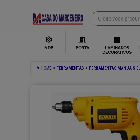
×
Mdf
Porta
MDF
PORTA
LAMINADOS
DECORATIVOS
Laminados decorativos
HOME
FERRAMENTAS
FERRAMENTAS MANUAIS E
Ferragens
Ferramentas
Produtos quimicos
Login